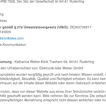
HRB 7928, Der Sitz der Gesellschaft ist 94161 Ruderting
ing
assau
r gemäß § 27a Umsatzsteuergesetz (UStG)
: DE269706817
745909
ktronikidee.com
re Kommunikation:
twortung
: Katharina Weber-Köck Trasham 69, 94161 Ruderting
 den Urheberrechten von: Elektronik-Idee Weber GmbH
bprojektes wurden sorgfältig geprüft und nach bestem Wissen erstellt. 
ollständigkeit, Aktualität, Qualität und Richtigkeit erhoben. Es kann k
trauen auf die Inhalte dieser Website oder deren Gebrauch entstehen
ermuten, dass von dieser Website aus eines Ihrer Schutzrechte verletzt 
hilfe geschafft werden kann. Bitte nehmen Sie zur Kenntnis: Die zeita
kostenpflichtigen Abmahnung entspricht nicht dessen wirklichen oder m