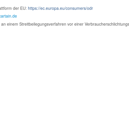
lattform der EU:
https://ec.europa.eu/consumers/odr
artain.de
t, an einem Streitbeilegungsverfahren vor einer Verbraucherschlichtung