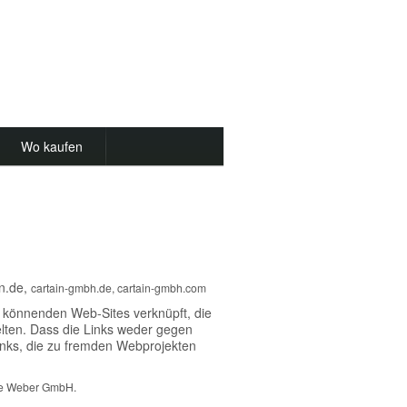
Wo kaufen
in.de,
cartain-gmbh.de,
cartain-gmbh.com
 könnenden Web-Sites verknüpft, die
elten. Dass die Links weder gegen
inks, die zu fremden Webprojekten
ee Weber GmbH.