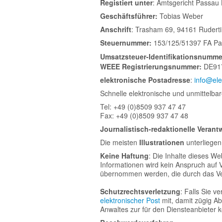
Registiert unter
: Amtsgericht Passau 
Geschäftsführer:
Tobias Weber
Anschrift
: Trasham 69, 94161 Rudert
Steuernummer:
153/125/51397 FA P
Umsatzsteuer-Identifikationsnumme
WEEE Registrierungsnummer:
DE91
elektronische Postadresse
:
info@ele
Schnelle elektronische und unmittelba
Tel: +49 (0)8509 937 47 47
Fax: +49 (0)8509 937 47 48
Journalistisch-redaktionelle Veran
Die meisten
Illustrationen
unterliegen
Keine Haftung
: Die Inhalte dieses We
Informationen wird kein Anspruch auf V
übernommen werden, die durch das Ver
Schutzrechtsverletzung
: Falls Sie v
elektronischer Post
mit, damit zügig Ab
Anwaltes zur für den Diensteanbieter 