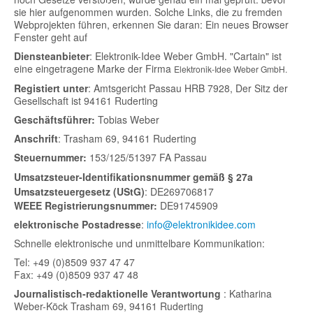
sie hier aufgenommen wurden. Solche Links, die zu fremden
Webprojekten führen, erkennen Sie daran: Ein neues Browser
Fenster geht auf
Diensteanbieter
: Elektronik-Idee Weber GmbH. "Cartain" ist
eine eingetragene Marke der Firma
Elektronik-Idee Weber GmbH.
Registiert unter
: Amtsgericht Passau HRB 7928, Der Sitz der
Gesellschaft ist 94161 Ruderting
Geschäftsführer:
Tobias Weber
Anschrift
: Trasham 69, 94161 Ruderting
Steuernummer:
153/125/51397 FA Passau
Umsatzsteuer-Identifikationsnummer gemäß § 27a
Umsatzsteuergesetz (UStG)
: DE269706817
WEEE Registrierungsnummer:
DE91745909
elektronische Postadresse
:
info@elektronikidee.com
Schnelle elektronische und unmittelbare Kommunikation:
Tel: +49 (0)8509 937 47 47
Fax: +49 (0)8509 937 47 48
Journalistisch-redaktionelle Verantwortung
: Katharina
Weber-Köck Trasham 69, 94161 Ruderting