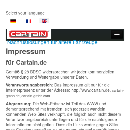
Select your language
Nachrüstlösungen für ältere Fahrzeuge
Start page
Impressum
Company
für Cartain.de
Products
Gemäß § 28 BDSG widersprechen wir jeder kommerziellen
Verwendung und Weitergabe unserer Daten.
Product Videos
Verantwortungsbereich
: Das Impressum gilt nur für die
Internetpräsenz unter der Adresse: http://www.cartain.de,
cartain-
Support
gmbh.de,
cartain-gmbh.com
Abgrenzung:
Die Web-Präsenz ist Teil des WWW und
Contact Us
dementsprechend mit fremden, sich jederzeit wandeln
könnenden Web-Sites verknüpft, die folglich auch nicht diesem
Where to buy
Verantwortungsbereich unterliegen und für die nachfolgende
Informationen nicht gelten. Dass die Links weder gegen Sitten
noch Gesetze verstoßen, wurde genau ein mal geprüft: bevor