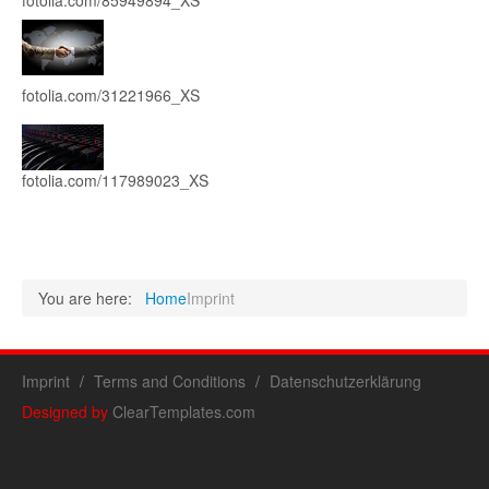
fotolia.com/85949894_XS
fotolia.com/31221966_XS
fotolia.com/117989023_XS
You are here:
Home
Imprint
Imprint
Terms and Conditions
Datenschutzerklärung
Designed by
ClearTemplates.com